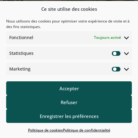
Ce site utilise des cookies
Nous utilisons des cookies pour optimiser votre expérience de visite et à
des fins statistiques.
Fonctionnel
Toujours activé
Statistiques
Marketing
Longtemps interdite car assimilée bien à tort à du
Accepter
braconnage, la chasse à l’arc a (re)gagné depuis 1995 –
Refuser
année de sa reconnaissance – ses lettres de noblesse.
Cette chasse à tir est silencieuse ; particulièrement
Enregistrer les préférences
difficile, elle demande une connaissance parfaite du
milieu et des animaux.
Politique de cookies
Politique de confidentialité