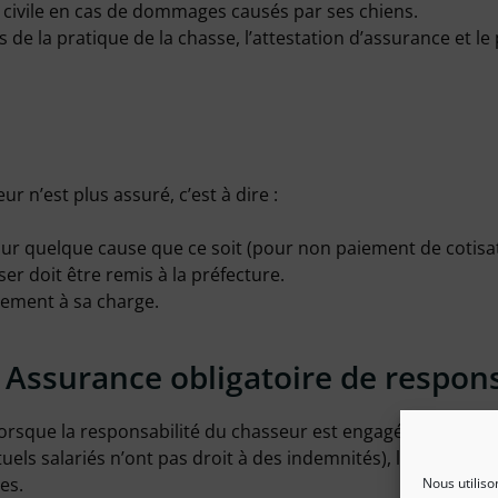
é civile en cas de dommages causés par ses chiens.
s de la pratique de la chasse, l’attestation d’assurance et l
r n’est plus assuré, c’est à dire :
our quelque cause que ce soit (pour non paiement de cotisa
r doit être remis à la préfecture.
èrement à sa charge.
 Assurance obligatoire de responsa
lorsque la responsabilité du chasseur est engagée à l’occa
els salariés n’ont pas droit à des indemnités), lors d’une a
es.
Nous utiliso