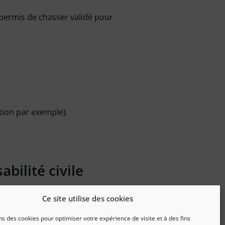
e permis de chasser validé pour
tion par exemple).
bilité civile
sion uniquement d’un accident
Ce site utilise des cookies
ction de chasse. Sont exclus les
ns des cookies pour optimiser votre expérience de visite et à des fins