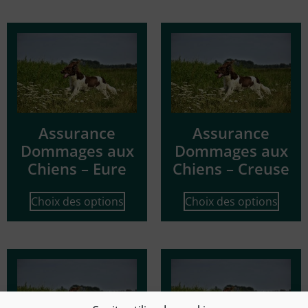
Assurance
Assurance
Dommages aux
Dommages aux
Chiens – Eure
Chiens – Creuse
Choix des options
Choix des options